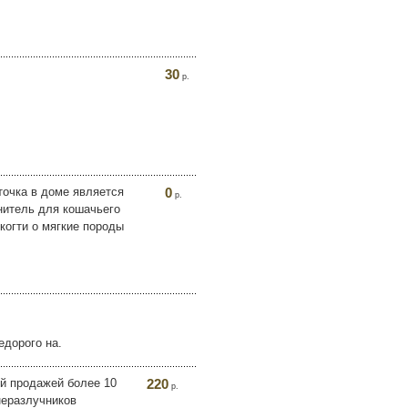
30
р.
точка в доме является
0
р.
нитель для кошачьего
 когти о мягкие породы
едорого на.
й продажей более 10
220
р.
неразлучников