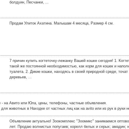
болдуин, Песчанки, ...
Продам Улиток Ахатина. Малышам 4 месяца, Размер 4 см.
7 причин купить когтеточку-лежанку Вашей кошке сегодня! 1. Когте
такой же постоянной необходимостью, как корм для кошек и напол
туалета. 2. Дикие кошки, находясь в своей природной среде, точат
деревьев, ...
 - на Авито или Юла, цены, телефоны, частные объявления.
ля животных в Находке от частных лиц как на avito или из рук в руки н
Объявление актуально! Зоокомплекс "Зоомикс" занимаемся оптово
лет. Продаю волнистых попугаев; корелл белых и серых; амадин; 