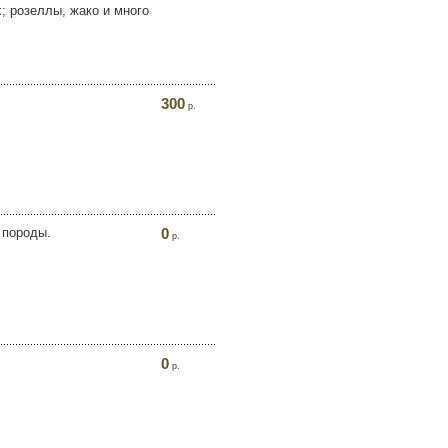
; розеллы, жако и много
300
р.
 породы.
0
р.
0
р.