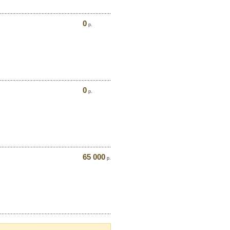
0
р.
0
р.
65 000
р.