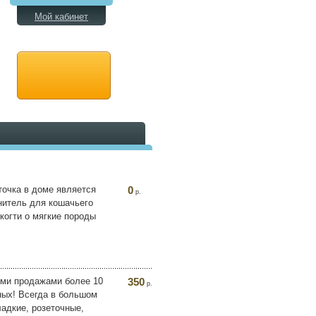
Мой кабинет
точка в доме является
0
р.
нитель для кошачьего
 когти о мягкие породы
ыми продажами более 10
350
р.
ных! Всегда в большом
ладкие, розеточные,